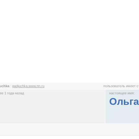
uchka
:
gadjuchka.www.nn.ru
пользователь имеет 
е 1 года назад
настоящее имя:
Ольга