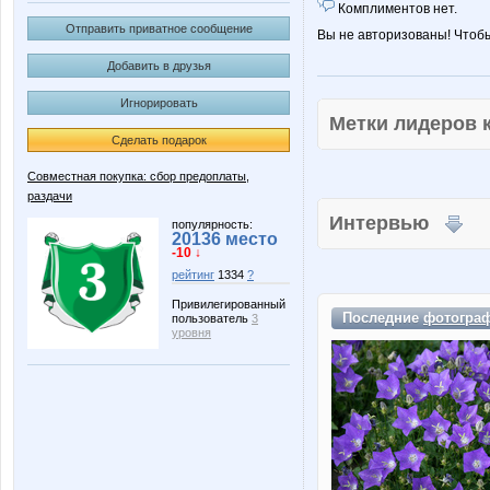
Комплиментов нет.
Отправить приватное сообщение
Вы не авторизованы! Чтоб
Добавить в друзья
Игнорировать
Метки лидеров
Сделать подарок
Совместная покупка: сбор предоплаты,
раздачи
Интервью
популярность:
20136 место
-10 ↓
рейтинг
1334
?
Привилегированный
Последние
фотогра
пользователь
3
уровня