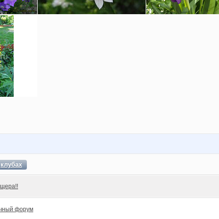
в
клубах
щера!!
чный форум