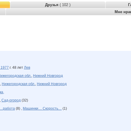
Друзья
( 102 )
Г
Мне нра
а
1977
г. 48 лет
Лев
ижегородская обл.
,
Нижний Новгород
,
Нижегородская обл.
,
Нижний Новгород
ка,
,
Сад-огород
(32)
...работа
(8) ,
Машинки.... Скорость....
(1)