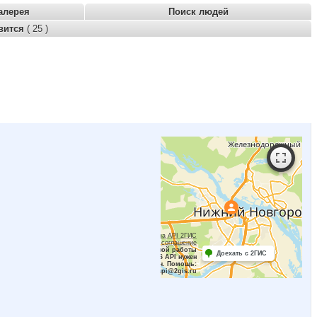
алерея
Поиск людей
вится
( 25 )
Работает на API 2ГИС
Лицензионное соглашение
Для корректной работы
Доехать с 2ГИС
Raster JS API нужен
ключ. Помощь:
api@2gis.ru