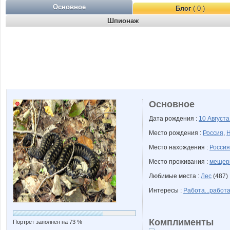
Основное
Блог
( 0 )
Шпионаж
Основное
Дата рождения :
10 Август
Место рождения :
Россия
,
Н
Место нахождения :
Россия
Место проживания :
мещер
Любимые места :
Лес
(487) 
Интересы :
Работа...работа
Комплименты
Портрет заполнен на 73 %